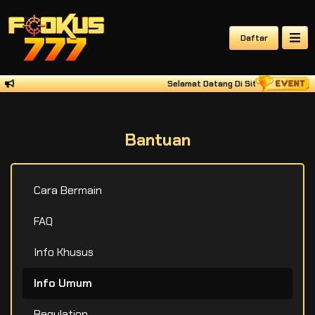
Daftar
Selamat Datang Di Situs Game Onlin
Bantuan
Cara Bermain
FAQ
Info Khusus
Info Umum
Regulation