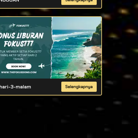
-hari-3-malam
Selengkapnya