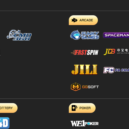
ARCADE
OTTERY
POKER