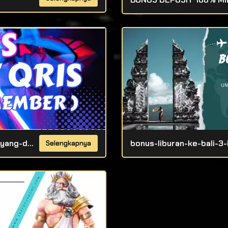
bonus-new-member-20-untuk-member-yang-deposit-menggunakan-qris
bonus-liburan-ke-bali-3
Selengkapnya