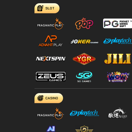
SLOT
CASINO