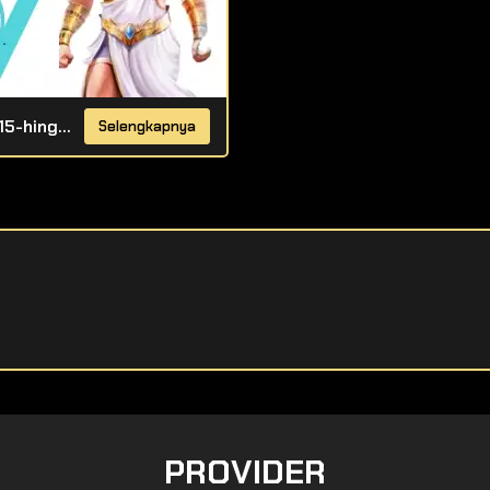
bonus-member-besar-fokus777-iphone-15-hingga-motor
Selengkapnya
PROVIDER