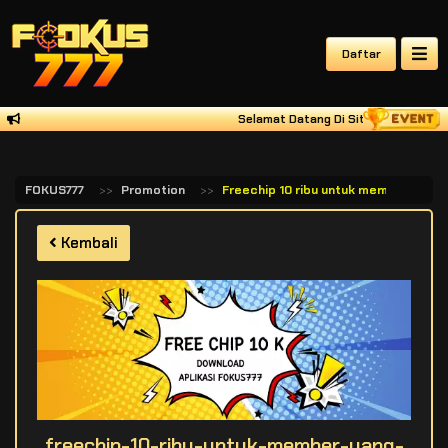
Daftar
Selamat Datang Di Situs Game Onlin
FOKUS777
Promotion
Freechip 10 ribu untuk member yang 
Kembali
freechip-10-ribu-untuk-member-yang-